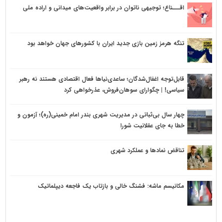
پهپاد متخاصم در آسمان بندر امام خمینی(ره) منهدم شد
اقـــناع؛ توجیهی ناتوان در برابر واقعیت‌های میدانی و اراده ملی
محفوظیان: خبرنگاران در کنار ملت، مقابل روایت‌های باطل دشمن ایستاده‌اند
تنگه هرمز زمین بازی جدید ایران با کشورهای جهان خواهد بود
قابل‌توجه اغفال‌شدگان؛ ساعدی‌نیاها فعال اقتصادی هستند نه رهبر
سیاسی! | چگوارای سوهان‌فروش، عذرخواهی کرد
چهار سال بی‌ثباتی در مدیریت شهری بندر امام خمینی(ره)؛ آزمون و
خطا به جای عقلانیت شورا
تناقض نمادها و عملکرد شهری
مکانیسم ماشه: فشنگ خالی و بازتاب یک فاجعه‌ دیپلماتیک